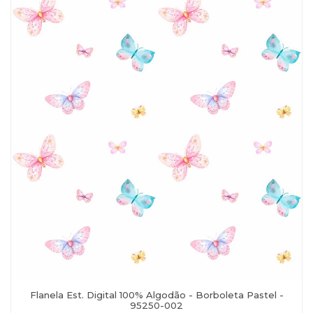
Flanela Est. Digital 100% Algodão - Borboleta Pastel -
95250-002