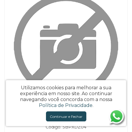
Utilizamos cookies para melhorar a sua
experiência em nosso site.
Ao continuar
navegando você concorda com a nossa
Política de Privacidade
.
KIT COM 60 CORTES 50CM X 75CM - XADREZ TONS DE
Continuar e Fechar
MARRONS - 100% ALGODÃO
Código: SBPXDZ04