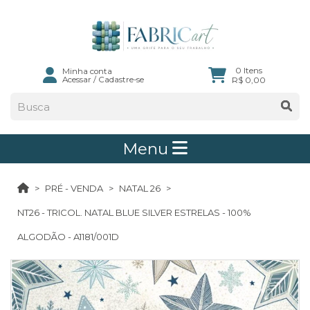
0 Itens
Minha conta
Acessar
/
Cadastre-se
R$ 0,00
Menu
PRÉ - VENDA
NATAL 26
NT26 - TRICOL. NATAL BLUE SILVER ESTRELAS - 100%
ALGODÃO - A1181/001D