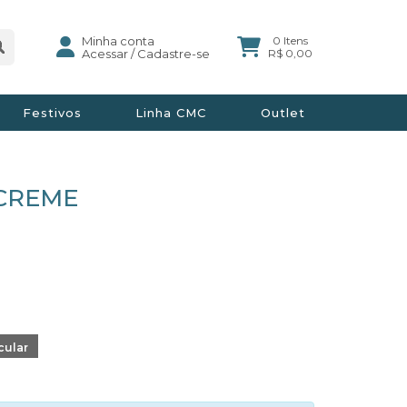
Minha conta
0 Itens
Acessar
/
Cadastre-se
R$ 0,00
Festivos
Linha CMC
Outlet
CREME