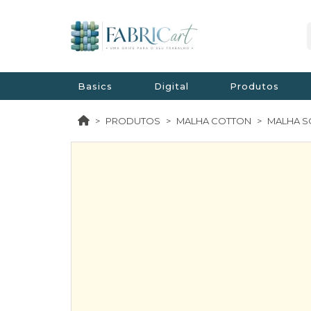
Basics
Digital
Produtos
PRODUTOS
MALHA COTTON
MALHA S