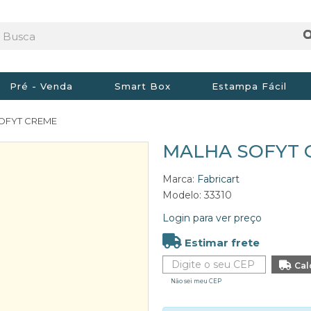
Pré - Venda
Smart Box
Estampa Fácil
OFYT CREME
MALHA SOFYT 
Marca:
Fabricart
Modelo: 33310
Login para ver preço
Estimar frete
Não sei meu CEP